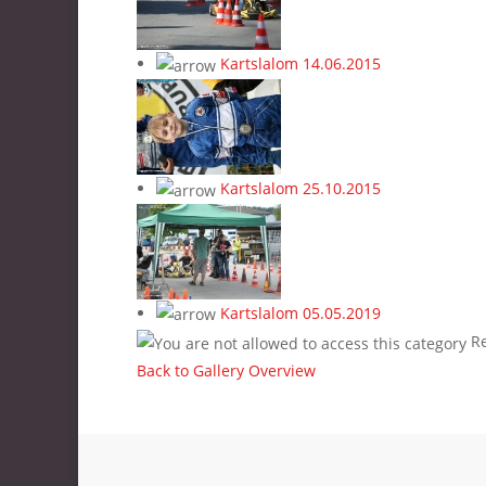
Kartslalom 14.06.2015
Kartslalom 25.10.2015
Kartslalom 05.05.2019
Re
Back to Gallery Overview