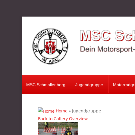
MSC Schmallenberg
Jugendgruppe
Motorradgruppe
Verein
Oldtimer
MSC Schmallenberg
Jugendgruppe
Motorradg
Motorsport
Fotos
Home
» Jugendgruppe
Back to Gallery Overview