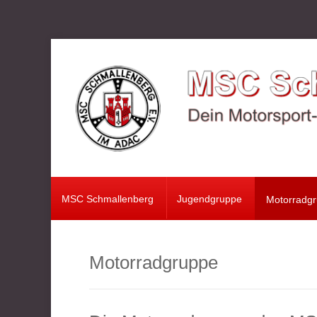
MSC Schmallenberg
Jugendgruppe
Motorradgruppe
Verein
Oldtimer
MSC Schmallenberg
Jugendgruppe
Motorradg
Motorsport
Fotos
Motorradgruppe