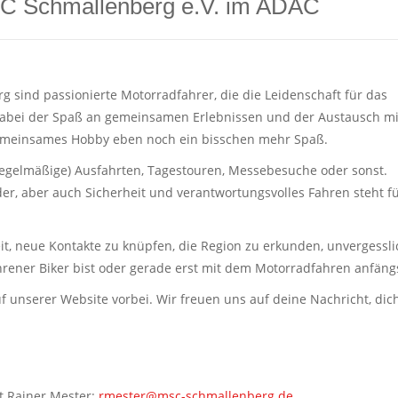
C Schmallenberg e.V. im ADAC
 sind passionierte Motorradfahrer, die die Leidenschaft für das
 dabei der Spaß an gemeinsamen Erlebnissen und der Austausch mi
gemeinsames Hobby eben noch ein bisschen mehr Spaß.
gelmäßige) Ausfahrten, Tagestouren, Messebesuche oder sonst.
er, aber auch Sicherheit und verantwortungsvolles Fahren steht f
it, neue Kontakte zu knüpfen, die Region zu erkunden, unvergessli
hrener Biker bist oder gerade erst mit dem Motorradfahren anfängs
f unserer Website vorbei. Wir freuen uns auf deine Nachricht, 
t Rainer Mester:
rmester@msc-schmallenberg.de