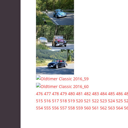
476
477
478
479
480
481
482
483
484
485
486
4
515
516
517
518
519
520
521
522
523
524
525
5
554
555
556
557
558
559
560
561
562
563
564
5