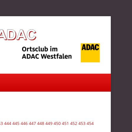
43
444
445
446
447
448
449
450
451
452
453
454