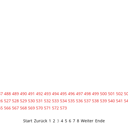
87
488
489
490
491
492
493
494
495
496
497
498
499
500
501
502
5
26
527
528
529
530
531
532
533
534
535
536
537
538
539
540
541
5
65
566
567
568
569
570
571
572
573
Start
Zurück
1
2
3
4
5
6
7
8
Weiter
Ende