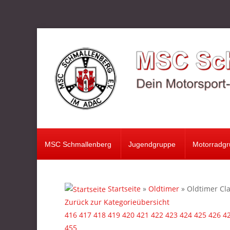
MSC Schmallenberg
Jugendgruppe
Motorradgruppe
Verein
Oldtimer
MSC Schmallenberg
Jugendgruppe
Motorradg
Motorsport
Fotos
Startseite
»
Oldtimer
» Oldtimer Cla
Zurück zur Kategorieübersicht
416
417
418
419
420
421
422
423
424
425
426
4
455