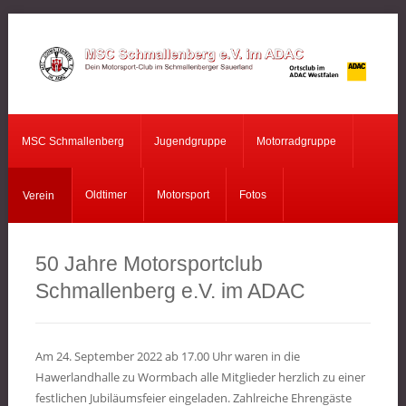
MSC
Schmallenberg
MSC Schmallenberg
Jugendgruppe
Motorradgruppe
Jugendgruppe
Motorradgruppe
Oldtimer
Motorsport
Fotos
Verein
Verein
50 Jahre Motorsportclub
Oldtimer
Schmallenberg e.V. im ADAC
Motorsport
Fotos
Am 24. September 2022 ab 17.00 Uhr waren in die
Hawerlandhalle zu Wormbach alle Mitglieder herzlich zu einer
festlichen Jubiläumsfeier eingeladen. Zahlreiche Ehrengäste