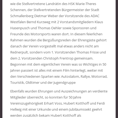
wie die Stellvertretene Landrätin des HSK Marie-Theres
Schennen, der Stellvertretenden Bürgermeister der Stadt
Schmallenberg Dietmar Weber der Vorsitzende des ADAC
Westfalen Bernd Kurzweg mit 2 Vorstandsmitgliedern Klaus
Hasenpusch und Thomas Oehler sowie Sponsoren und
Freunde des Motorsports waren dort. In diesem feierlichen
Rahmen wurden die Bergüßungsreden der Ehrengäste gehört
danach der Verein vorgestellt mal etwas anders nicht am
Rednerpult, sondern vom 1. Vorsitzenden Thomas Frisse und
dem 2. Vorsitzenden Christoph Frentrop gemeinsam.
Begonnen mit dem eigentlichen Verein was so Wichtiges in 50
Jahren passiert ist alles mit einem Film hinterlegt, weiter mit
den Verschiedenen Sparten wie: Autoslalom, Rallye, Motorrad,
Touristik, Oldtimer und der Jugendgruppe
Ebenfalls wurden Ehrungen und Auszeichnungen an verdiente
Mitglieder überreicht, so konnten für 50 Jahre
Vereinszugehörigkeit Erhart Voss, Hubert Kotthoff und Ferdi
Hellwig mit einer Urkunde und einem Jubiläumssekt geehrt
werden zusätzlich bekam Hubert Kotthoff als