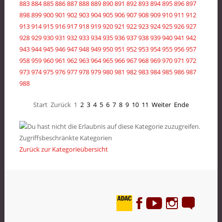
883
884
885
886
887
888
889
890
891
892
893
894
895
896
897
898
899
900
901
902
903
904
905
906
907
908
909
910
911
912
913
914
915
916
917
918
919
920
921
922
923
924
925
926
927
928
929
930
931
932
933
934
935
936
937
938
939
940
941
942
943
944
945
946
947
948
949
950
951
952
953
954
955
956
957
958
959
960
961
962
963
964
965
966
967
968
969
970
971
972
973
974
975
976
977
978
979
980
981
982
983
984
985
986
987
988
Start
Zurück
1
2
3
4
5
6
7
8
9
10
11
Weiter
Ende
Zugriffsbeschränkte Kategorien
Zurück zur Kategorieübersicht