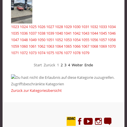
1023
1024
1025
1026
1027
1028
1029
1030
1031
1032
1033
1034
1035
1036
1037
1038
1039
1040
1041
1042
1043
1044
1045
1046
1047
1048
1049
1050
1051
1052
1053
1054
1055
1056
1057
1058
1059
1060
1061
1062
1063
1064
1065
1066
1067
1068
1069
1070
1071
1072
1073
1074
1075
1076
1077
1078
1079
Start
Zurück
1
2
3
4
Weiter
Ende
Zugriffsbeschränkte Kategorien
Zurück zur Kategorieübersicht